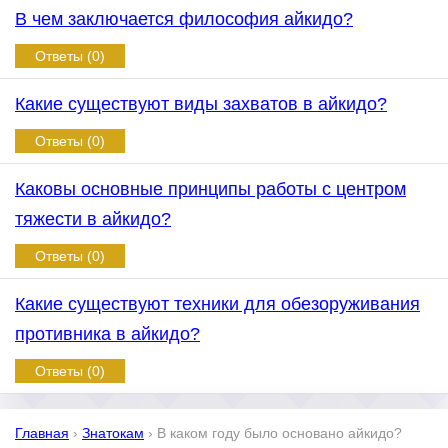
В чем заключается философия айкидо?
Ответы (0)
Какие существуют виды захватов в айкидо?
Ответы (0)
Каковы основные принципы работы с центром
тяжести в айкидо?
Ответы (0)
Какие существуют техники для обезоруживания
противника в айкидо?
Ответы (0)
Главная
›
Знатокам
›
В каком году было основано айкидо?